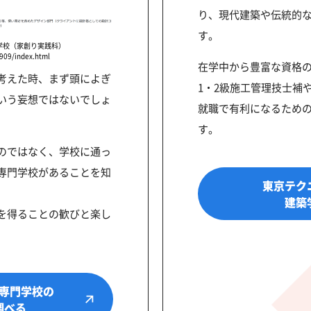
り、現代建築や伝統的
す。
学校（家創り実践科）
0909/index.html
在学中から豊富な資格
考えた時、まず頭によぎ
1・2級施工管理技士補
いう妄想ではないでしょ
就職で有利になるため
す。
のではなく、学校に通っ
専門学校があることを知
東京テク
建築
を得ることの歓びと楽し
専門学校の
調べる