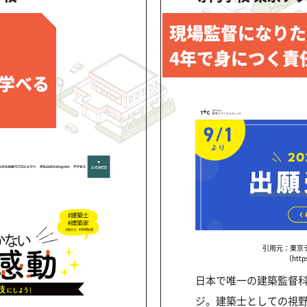
現場監督になりた
4年で身につく責
学べる
引用元：東京
（https
日本で唯一の建築監督
ジ。建築士としての視