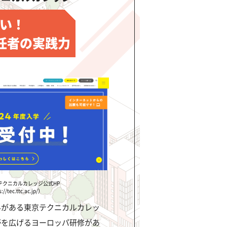
い！
任者の実践力
テクニカルカレッジ公式HP
://tec.ttc.ac.jp/）
科がある東京テクニカルカレッ
野を広げるヨーロッパ研修があ